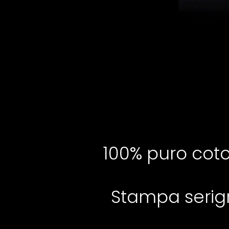
100%
puro
cot
Stampa serigr